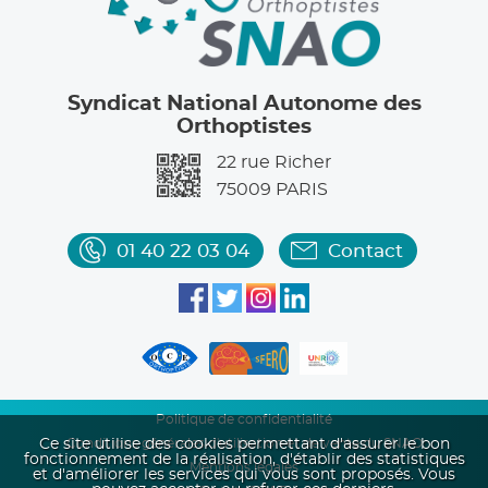
Syndicat National Autonome des
Orthoptistes
22 rue Richer
75009
PARIS
01 40 22 03 04
Contact
Politique de confidentialité
Ce site utilise des cookies permettant d'assurer le bon
Conditions générales d'utilisation et de vente du SNAO
fonctionnement de la réalisation, d'établir des statistiques
Mentions légales
et d'améliorer les services qui vous sont proposés. Vous