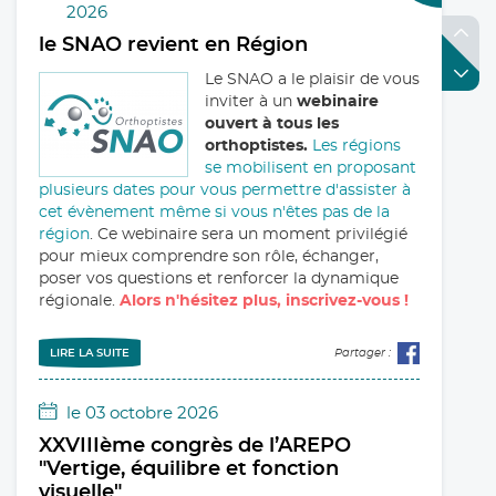
le maximum d'informations pour mieux vous
2026
défendre et avancer sur le sujet.
le SNAO revient en Région
Le SNAO a le plaisir de vous
inviter à un
webinaire
ouvert à tous les
orthoptistes.
Les régions
LIRE LA SUITE
Partager :
se mobilisent en proposant
25 mars 2026
plusieurs dates pour vous permettre d'assister à
cet évènement même si vous n'êtes pas de la
Facturation électronique :
région
. Ce webinaire sera un moment privilégié
Plateforme agréées par l'Etat,
pour mieux comprendre son rôle, échanger,
comment faire son choix?
poser vos questions et renforcer la dynamique
régionale.
Alors n'hésitez plus, inscrivez-vous !
Dans le cadre de la réforme
de la facturation
électronique qui concerne,
LIRE LA SUITE
Partager :
pour rappel, l’ensemble des
professionnels libéraux,
nous souhaitons porter à votre connaissance une
le 03 octobre 2026
série de six vidéos (...)
XXVIIIème congrès de l’AREPO
"Vertige, équilibre et fonction
visuelle"