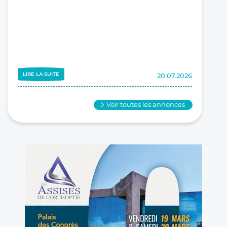
LIRE LA SUITE
20.07.2026
CESSION / PARTAGE DE CABINET
Voir toutes les annonces
cession d'activité
PALAISEAU (91120)
Orthoptiste libérale à Palaiseau recherche une
remplaçante à raison de 2 jours par semaine, à
partir du 1er octobre 2026, avec une perspective
de reprise du cabinet au 1er janvier 2027. Le
cabinet (...)