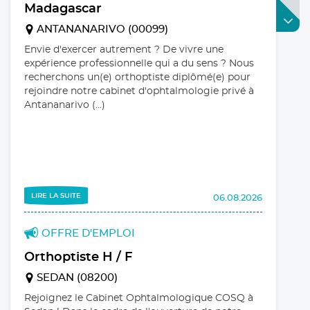
Madagascar
ANTANANARIVO (00099)
Envie d'exercer autrement ? De vivre une
expérience professionnelle qui a du sens ? Nous
recherchons un(e) orthoptiste diplômé(e) pour
LIRE LA SUITE
Partager :
rejoindre notre cabinet d'ophtalmologie privé à
Antananarivo (...)
le 27 novembre 2026
5ème Journée Rétine & Diabète
5ème Journée Rétine &
Diabète - Vendredi 27
novembre 2026 - Espace
LIRE LA SUITE
06.08.2026
Saint-Martin - Paris
OFFRE D'EMPLOI
Orthoptiste H / F
SEDAN (08200)
Rejoignez le Cabinet Ophtalmologique COSQ à