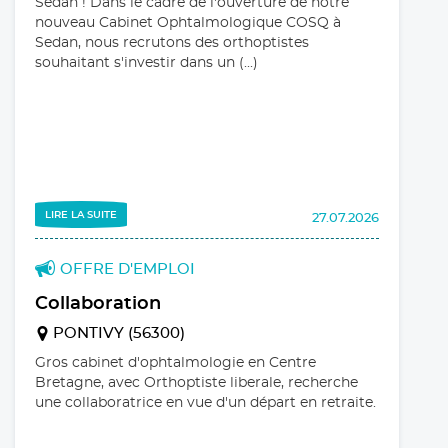
Sedan ! Dans le cadre de l'ouverture de notre
nouveau Cabinet Ophtalmologique COSQ à
Sedan, nous recrutons des orthoptistes
LIRE LA SUITE
Partager :
souhaitant s'investir dans un (...)
du 04 au 05 décembre 2026
17è JOI Journées d'Ophtalmologies
Interactives 'Glaucome et Cataracte"
Les JOI reviennent à
Toulouse les 4 & 5
LIRE LA SUITE
27.07.2026
décembre 2026 au Centre
de congrès Pierre Baudis
de Toulouse sur le thème «
OFFRE D'EMPLOI
Le glaucome aujourd’hui et demain : entre
Collaboration
certitudes et innovations ».
PONTIVY (56300)
Gros cabinet d'ophtalmologie en Centre
Bretagne, avec Orthoptiste liberale, recherche
une collaboratrice en vue d'un départ en retraite.
LIRE LA SUITE
Partager :