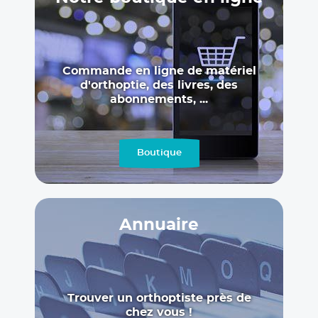
LIRE LA SUITE
16.07.2026
OFFRE D'EMPLOI
Orthoptiste à temps partiel ou
Commande en ligne de matériel
complet libéral(e) ou salarié(e)
d'orthoptie, des livres, des
abonnements, ...
CHENE EN SEMINE (PROCHE D'ANNECY)
(74270)
Orthoptiste salarié(e) ou libéral(e) à temps
Boutique
partiel ou complet CHÊNE-EN-SEMINE (74270) Le
Centre Ophtalmologique de la Semine, cabinet
d’ophtalmologie situé à Chêne-en-Semine,
proche d’Annecy, (...)
Annuaire
LIRE LA SUITE
10.07.2026
Trouver un orthoptiste près de
chez vous !