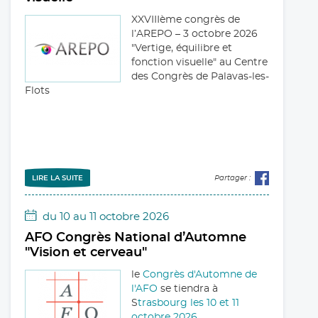
XXVIIIème congrès de
LIRE LA SUITE
Partager :
l’AREPO – 3 octobre 2026
03 février 2026
"Vertige, équilibre et
Réforme de l’assiette des
fonction visuelle" au Centre
cotisations sociales et retraites :
des Congrès de Palavas-les-
Flots
ce qui change pour les
orthoptistes libéraux dès 2026
À partir de 2026, le mode
de calcul des cotisations
sociales et de retraite des
LIRE LA SUITE
professionnels libéraux,
Partager :
dont les orthoptistes, va
profondément évoluer. Cette réforme, issue de la
du 10 au 11 octobre 2026
loi de finance (...)
AFO Congrès National d’Automne
"Vision et cerveau"
LIRE LA SUITE
Partager :
le
Congrès d'Automne de
l'AFO
se tiendra à
S
trasbourg les 10 et 11
octobre 2026