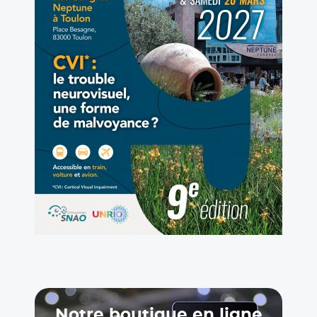
LIRE LA SUITE
19.07.2026
DIVERS
Local à louer de 29 m2 dans un pôle
santé nature et enfant
LES PENNES MIRABEAU ( PLAN DE
CAMPAGNE) (13170)
Cherche orthoptiste pour rejoindre le pôle santé
nature et enfant 2277 chemin de Velaux 13170 les
pennes Mirabeau ( Plan de campagne). Profil
recherché : orthoptiste ayant déjà exercé en
cabinet (...)
Notre boutique en ligne