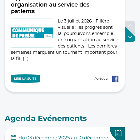
organisation au service des
patients
Le 3 juillet 2026 Filière
visuelle : les progrès sont
là, poursuivons ensemble
une organisation au service
des patients Les dernières
semaines marquent un tournant important pour
la fili (...)
LIRE LA SUITE
Partager :
28 mai 2026
Enquête Bonus protocole RNM
Nous invitons les
orthoptistes qui réalisent
Agenda Evénements
du RNM à répondre à ce
questionnaire rapide et
anonyme, afin de recueillir
du 03 décembre 2025 au 10 décembre