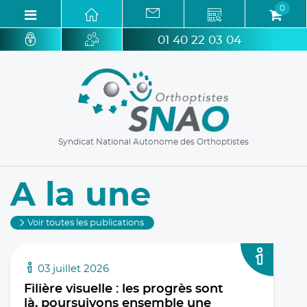
0
01 40 22 03 04
Syndicat National Autonome des Orthoptistes
A la une
Voir toutes les publications
03 juillet 2026
Filière visuelle : les progrès sont
là, poursuivons ensemble une