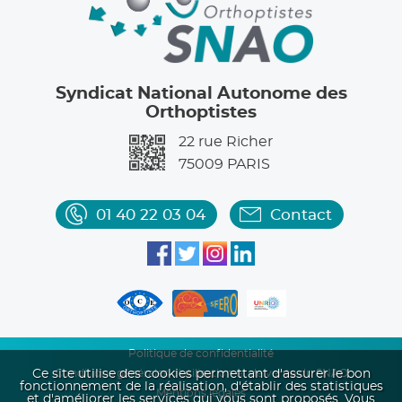
Syndicat National Autonome des
Orthoptistes
22 rue Richer
75009
PARIS
01 40 22 03 04
Contact
Politique de confidentialité
Ce site utilise des cookies permettant d'assurer le bon
Conditions générales d'utilisation et de vente du SNAO
fonctionnement de la réalisation, d'établir des statistiques
Mentions légales
et d'améliorer les services qui vous sont proposés. Vous