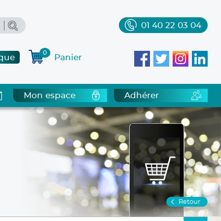
01 40 22 03 04
0
que
Panier
Mon espace
Adhérer
Retour